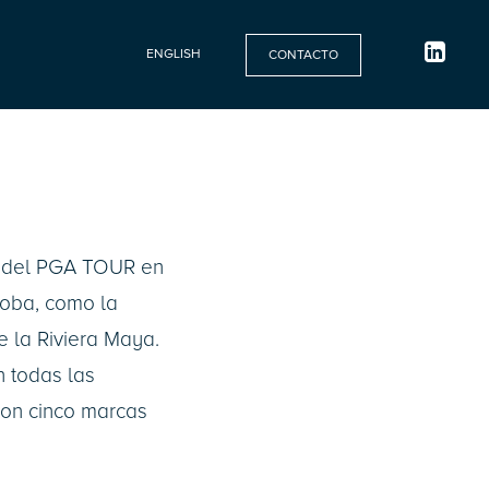
ENGLISH
CONTACTO
f del PGA TOUR en
koba, como la
e la Riviera Maya.
 todas las
con cinco marcas