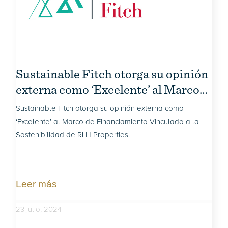
Sustainable Fitch otorga su opinión
externa como ‘Excelente’ al Marco
de Financiamiento Vinculado a la
Sustainable Fitch otorga su opinión externa como
Sostenibilidad de RLH Properties.
‘Excelente’ al Marco de Financiamiento Vinculado a la
Sostenibilidad de RLH Properties.
Leer más
23 julio, 2024