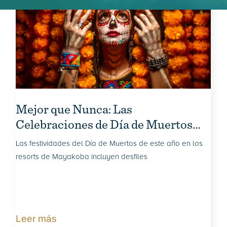
Mejor que Nunca: Las
Celebraciones de Día de Muertos
Regresan a Mayakoba, México
Las festividades del Día de Muertos de este año en los
resorts de Mayakoba incluyen desfiles
Leer más