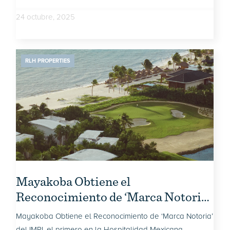
24 octubre, 2025
RLH PROPERTIES
Mayakoba Obtiene el
Reconocimiento de ‘Marca Notoria’
del IMPI, el primero en la
Mayakoba Obtiene el Reconocimiento de ‘Marca Notoria’
Hospitalidad Mexicana
del IMPI, el primero en la Hospitalidad Mexicana