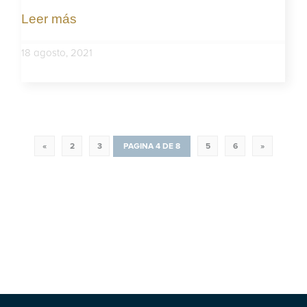
Leer más
18 agosto, 2021
«
2
3
PAGINA 4 DE 8
5
6
»