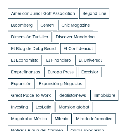
American Junior Golf Association
Beyond Line
Bloomberg
Cemefi
Chic Magazine
Dimensión Turística
Discover Mandarina
El Blog de Deby Beard
El Confidencial
El Economista
El Financiero
El Universal
Emprefinanzas
Europa Press
Excelsior
Expansión
Expansión y Negocios
Great Place To Work
idealista/news
Inmobiliare
Investing
LexLatin
Mansion global
Mayakoba México
Milenio
Mirada Informativa
Noticias Playa del Carmen
Obras Expansión